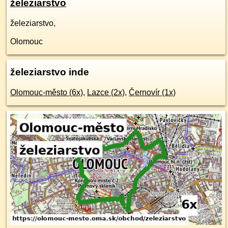
železiarstvo
železiarstvo,
Olomouc
železiarstvo inde
Olomouc-město (6x)
,
Lazce (2x)
,
Černovír (1x)