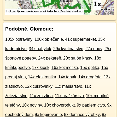
Podobné, Olomouc:
105x potraviny
,
100x oblečenie
,
41x supermarket
,
35x
kaderníctvo
,
34x nábytok
,
29x kvetinárstvo
,
27x obuv
,
25x
športové potreby
,
24x pekáreň
,
20x salón krásy
,
18x
kníhkupectvo
,
17x kiosk
,
16x kozmetika
,
15x optika
,
15x
predaj vína
,
14x elektronika
,
14x tabak
,
14x drogéria
,
13x
zlatníctvo
,
12x cukrovinky
,
11x mäsiarstvo
,
11x
železiarstvo
,
11x zmrzlina
,
11x hračkárstvo
,
10x mobilné
telefóny
,
10x noviny
,
10x chovprodukt
,
9x papiernictvo
,
9x
obchodný dom
,
9x kopírovanie
,
8x domáce výrobky
,
8x