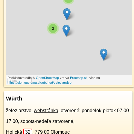
3
Podkladové dáta ©
OpenStreetMap
vrstva
Freemap.sk
, viac na
1 km
https://olomouc.oma.sk/obchod/zeleziarstvo
Würth
železiarstvo,
webstránka
, otvorené: pondelok-piatok 07:00-
17:00, sobota-nedeľa zatvorené,
Holická
32
,
779 00
Olomouc