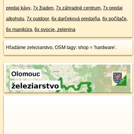
predaj kávy
,
7x žiaden
,
7x záhradné centrum
,
7x predaj
alkoholu
,
7x outdoor
,
6x darčeková predajňa
,
6x počítače
,
6x manikúra
,
6x ovocie, zelenina
Hľadáme zeleziarstvo, OSM tagy: shop = 'hardware'.