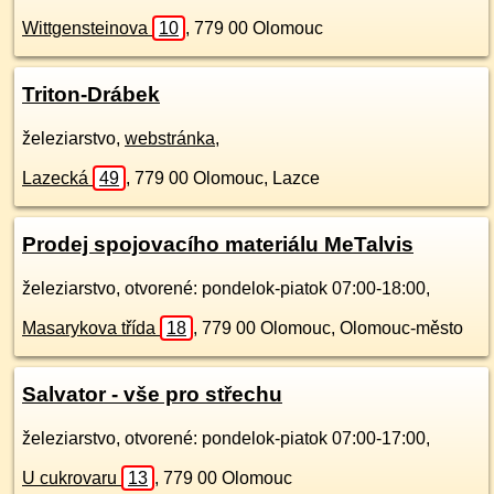
Wittgensteinova
10
,
779 00
Olomouc
Triton-Drábek
železiarstvo,
webstránka
,
Lazecká
49
,
779 00
Olomouc, Lazce
Prodej spojovacího materiálu MeTalvis
železiarstvo, otvorené: pondelok-piatok 07:00-18:00,
Masarykova třída
18
,
779 00
Olomouc, Olomouc-město
Salvator - vše pro střechu
železiarstvo, otvorené: pondelok-piatok 07:00-17:00,
U cukrovaru
13
,
779 00
Olomouc