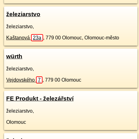
železiarstvo
železiarstvo,
Kaštanová
23a
,
779 00
Olomouc, Olomouc-město
würth
železiarstvo,
Vejdovského
7
,
779 00
Olomouc
FE Produkt - železářství
železiarstvo,
Olomouc