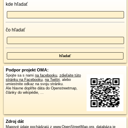
kde hľadať
čo hľadať
Podpor projekt OMA:
Spojte sa s nami
na facebooku
,
zdieľajte túto
stránku na Facebooku
,
na Twittri
, alebo
umiestnite odkaz na svoju stránku.
Ale hlavne doplňte dáta do Openstreetmap,
články do wikipédie, ...
Zdroj dát
Mapové údaje pochádzajú z
www.OpenStreetMap.org
, databáza je