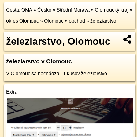
Cesta:
OMA
»
Česko
»
Střední Morava
»
Olomoucký kraj
»
okres Olomouc
»
Olomouc
»
obchod
»
železiarstvo
železiarstvo, Olomouc
železiarstvo v Olomouc
V
Olomouc
sa nachádza 11 kusov železiarstvo.
Extra: