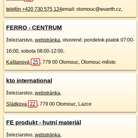
telefón +420 730 575 124
email: olomouc@wuerth.cz,
FERRO - CENTRUM
železiarstvo,
webstránka
, otvorené: pondelok-piatok 07:00-
16:00, sobota 08:00-12:00,
Kaštanová
25
,
779 00
Olomouc, Olomouc-město
kto international
železiarstvo,
webstránka
,
Sládkova
22
,
779 00
Olomouc, Lazce
FE produkt - hutní materiál
železiarstvo,
webstránka
,