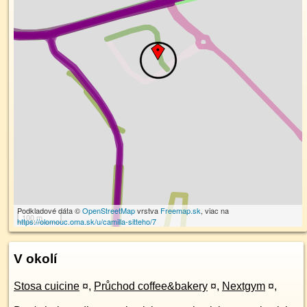
Podkladové dáta ©
OpenStreetMap
vrstva
Freemap.sk
, viac na
100 m
https://olomouc.oma.sk/u/camilla-sitteho/7
V okolí
Stosa cuicine
¤
,
Průchod coffee&bakery
¤
,
Nextgym
¤
,