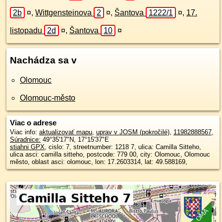
2b
¤
,
Wittgensteinova
2
¤
,
Šantova
1222/1
¤
,
17.
listopadu
2d
¤
,
Šantova
10
¤
Nachádza sa v
Olomouc
Olomouc-město
Viac o adrese
Viac info:
aktualizovať mapu
,
uprav v JOSM (pokročilé)
,
11982888567
,
Súradnice:
49°35'17"N
,
17°15'37"E
stiahni GPX
, cislo: 7, streetnumber: 1218 7, ulica: Camilla Sitteho,
ulica asci: camilla sitteho, postcode: 779 00, city: Olomouc, Olomouc
město, oblast asci: olomouc, lon: 17.2603314, lat: 49.588169,