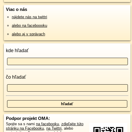
Viac o nás
nájdete nás na twittri
alebo na faceboooku
alebo aj v správach
kde hľadať
čo hľadať
Podpor projekt OMA:
Spojte sa s nami
na facebooku
,
zdieľajte túto
stránku na Facebooku
,
na Twittri
, alebo