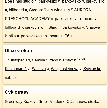
Doe's hair studio
¤
,
parkovisko
¤
,
parkovisko
¤
,
parkovisko
¤
,
billboard
¤
,
Great coffee & wine
¤
,
MŠ AURORA
PRESCHOOL ACADEMY
¤
,
parkovisko
¤
,
billboard
¤
,
billboard
¤
,
parkovisko
¤
,
Sting
¤
,
parkovisko
¤
,
Vlasová
klinika
¤
,
parkovisko
¤
,
billboard
¤
,
P6
¤
Ulice v okolí
17. listopadu
¤
,
Camilla Sitteho
¤
,
Ostrovní
¤
,
tř.
Kosmonautů
¤
,
Šantova
¤
,
Wittgensteinova
¤
,
Švýcarské
nábřeží
¤
Cyklotrasy
Greenway Krakov - Brno - Viedeň
¤
,
5 Jantarová stezka
¤