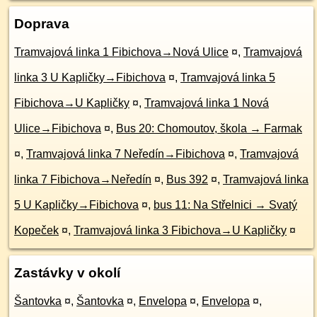
Doprava
Tramvajová linka 1 Fibichova→Nová Ulice
¤
,
Tramvajová
linka 3 U Kapličky→Fibichova
¤
,
Tramvajová linka 5
Fibichova→U Kapličky
¤
,
Tramvajová linka 1 Nová
Ulice→Fibichova
¤
,
Bus 20: Chomoutov, škola → Farmak
¤
,
Tramvajová linka 7 Neředín→Fibichova
¤
,
Tramvajová
linka 7 Fibichova→Neředín
¤
,
Bus 392
¤
,
Tramvajová linka
5 U Kapličky→Fibichova
¤
,
bus 11: Na Střelnici → Svatý
Kopeček
¤
,
Tramvajová linka 3 Fibichova→U Kapličky
¤
Zastávky v okolí
Šantovka
¤
,
Šantovka
¤
,
Envelopa
¤
,
Envelopa
¤
,