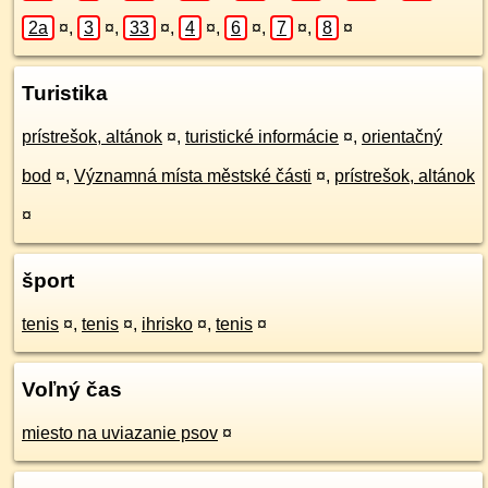
2a
¤
,
3
¤
,
33
¤
,
4
¤
,
6
¤
,
7
¤
,
8
¤
Turistika
prístrešok, altánok
¤
,
turistické informácie
¤
,
orientačný
bod
¤
,
Významná místa městské části
¤
,
prístrešok, altánok
¤
šport
tenis
¤
,
tenis
¤
,
ihrisko
¤
,
tenis
¤
Voľný čas
miesto na uviazanie psov
¤