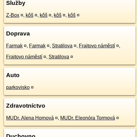
Služby
Z-Box
¤
,
kôš
¤
,
kôš
¤
,
kôš
¤
,
kôš
¤
Doprava
Farmak
¤
,
Farmak
¤
,
Stratilova
¤
,
Frajtovo náměstí
¤
,
Frajtovo náměstí
¤
,
Stratilova
¤
Auto
parkovisko
¤
Zdravotníctvo
MUDr. Alena Hornová
¤
,
MUDr. Eleonóra Tormová
¤
Duchovno