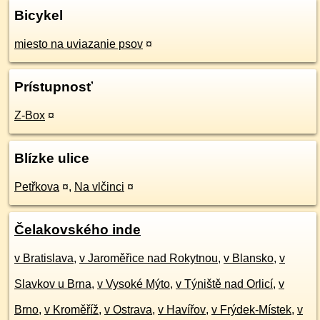
Bicykel
miesto na uviazanie psov
¤
Prístupnosť
Z-Box
¤
Blízke ulice
Petřkova
¤
,
Na vlčinci
¤
Čelakovského inde
v Bratislava
,
v Jaroměřice nad Rokytnou
,
v Blansko
,
v
Slavkov u Brna
,
v Vysoké Mýto
,
v Týniště nad Orlicí
,
v
Brno
,
v Kroměříž
,
v Ostrava
,
v Havířov
,
v Frýdek-Místek
,
v