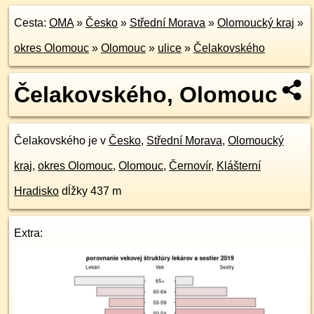
Cesta:
OMA
»
Česko
»
Střední Morava
»
Olomoucký kraj
»
okres Olomouc
»
Olomouc
»
ulice
»
Čelakovského
Čelakovského, Olomouc
Čelakovského je v
Česko
,
Střední Morava
,
Olomoucký
kraj
,
okres Olomouc
,
Olomouc
,
Černovír
,
Klášterní
Hradisko
dĺžky 437 m
Extra: