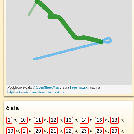
Podkladové dáta ©
OpenStreetMap
vrstva
Freemap.sk
, viac na
100 m
https://olomouc.oma.sk/u/celakovskeho
čísla
1
¤
,
10
¤
,
11
¤
,
12
¤
,
13
¤
,
14
¤
,
16
¤
,
18
¤
,
19
¤
,
2
¤
,
20
¤
,
21
¤
,
22
¤
,
23
¤
,
25
¤
,
29
¤
,