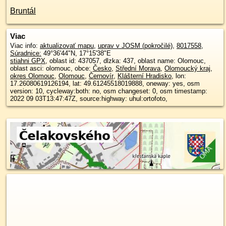
Bruntál
Viac
Viac info:
aktualizovať mapu
,
uprav v JOSM (pokročilé)
,
8017558
,
Súradnice:
49°36'44"N
,
17°15'38"E
stiahni GPX
, oblast id: 437057, dlzka: 437, oblast name: Olomouc,
oblast asci: olomouc, obce:
Česko
,
Střední Morava
,
Olomoucký kraj
,
okres Olomouc
,
Olomouc
,
Černovír
,
Klášterní Hradisko
, lon:
17.26080619126194, lat: 49.61245518019888, oneway: yes, osm
version: 10, cycleway:both: no, osm changeset: 0, osm timestamp:
2022 09 03T13:47:47Z, source:highway: uhul:ortofoto,