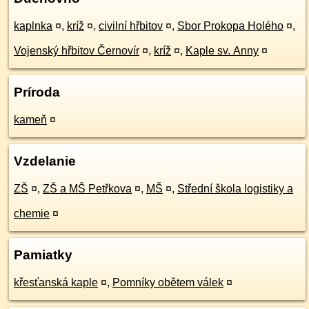
kaplnka
¤
,
kríž
¤
,
civilní hřbitov
¤
,
Sbor Prokopa Holého
¤
,
Vojenský hřbitov Černovír
¤
,
kríž
¤
,
Kaple sv. Anny
¤
Príroda
kameň
¤
Vzdelanie
ZŠ
¤
,
ZŠ a MŠ Petřkova
¤
,
MŠ
¤
,
Střední škola logistiky a
chemie
¤
Pamiatky
křesťanská kaple
¤
,
Pomníky obětem válek
¤