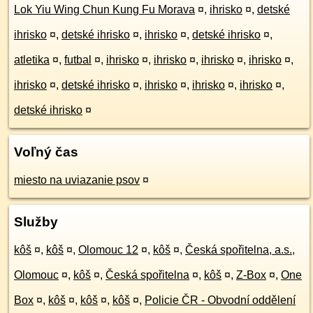
Lok Yiu Wing Chun Kung Fu Morava
¤
,
ihrisko
¤
,
detské
ihrisko
¤
,
detské ihrisko
¤
,
ihrisko
¤
,
detské ihrisko
¤
,
atletika
¤
,
futbal
¤
,
ihrisko
¤
,
ihrisko
¤
,
ihrisko
¤
,
ihrisko
¤
,
ihrisko
¤
,
detské ihrisko
¤
,
ihrisko
¤
,
ihrisko
¤
,
ihrisko
¤
,
detské ihrisko
¤
Voľný čas
miesto na uviazanie psov
¤
Služby
kôš
¤
,
kôš
¤
,
Olomouc 12
¤
,
kôš
¤
,
Česká spořitelna, a.s.,
Olomouc
¤
,
kôš
¤
,
Česká spořitelna
¤
,
kôš
¤
,
Z-Box
¤
,
One
Box
¤
,
kôš
¤
,
kôš
¤
,
kôš
¤
,
Policie ČR - Obvodní oddělení