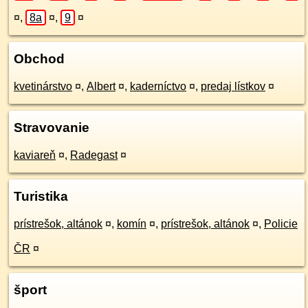
¤
,
8a
¤
,
9
¤
Obchod
kvetinárstvo
¤
,
Albert
¤
,
kaderníctvo
¤
,
predaj lístkov
¤
Stravovanie
kaviareň
¤
,
Radegast
¤
Turistika
prístrešok, altánok
¤
,
komín
¤
,
prístrešok, altánok
¤
,
Policie
ČR
¤
šport