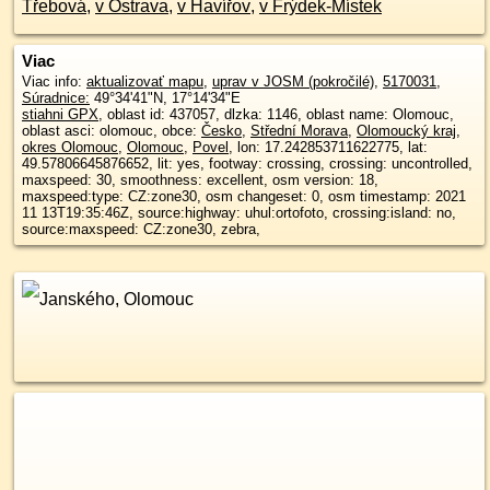
Třebová
,
v Ostrava
,
v Havířov
,
v Frýdek-Místek
Viac
Viac info:
aktualizovať mapu
,
uprav v JOSM (pokročilé)
,
5170031
,
Súradnice:
49°34'41"N
,
17°14'34"E
stiahni GPX
, oblast id: 437057, dlzka: 1146, oblast name: Olomouc,
oblast asci: olomouc, obce:
Česko
,
Střední Morava
,
Olomoucký kraj
,
okres Olomouc
,
Olomouc
,
Povel
, lon: 17.242853711622775, lat:
49.57806645876652, lit: yes, footway: crossing, crossing: uncontrolled,
maxspeed: 30, smoothness: excellent, osm version: 18,
maxspeed:type: CZ:zone30, osm changeset: 0, osm timestamp: 2021
11 13T19:35:46Z, source:highway: uhul:ortofoto, crossing:island: no,
source:maxspeed: CZ:zone30, zebra,