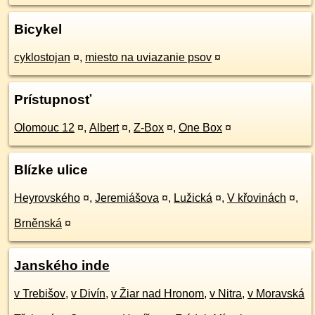
Bicykel
cyklostojan
¤
,
miesto na uviazanie psov
¤
Prístupnosť
Olomouc 12
¤
,
Albert
¤
,
Z-Box
¤
,
One Box
¤
Blízke ulice
Heyrovského
¤
,
Jeremiášova
¤
,
Lužická
¤
,
V křovinách
¤
,
Brněnská
¤
Janského inde
v Trebišov
,
v Divín
,
v Žiar nad Hronom
,
v Nitra
,
v Moravská