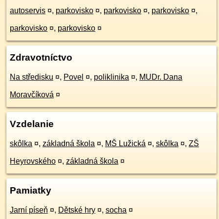
autoservis
¤
,
parkovisko
¤
,
parkovisko
¤
,
parkovisko
¤
,
parkovisko
¤
,
parkovisko
¤
Zdravotníctvo
Na středisku
¤
,
Povel
¤
,
poliklinika
¤
,
MUDr. Dana
Moravčíková
¤
Vzdelanie
skôlka
¤
,
základná škola
¤
,
MŠ Lužická
¤
,
skôlka
¤
,
ZŠ
Heyrovského
¤
,
základná škola
¤
Pamiatky
Jarní píseň
¤
,
Dětské hry
¤
,
socha
¤