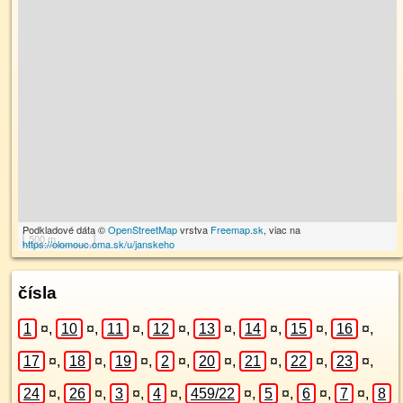
Podkladové dáta ©
OpenStreetMap
vrstva
Freemap.sk
, viac na
500 m
https://olomouc.oma.sk/u/janskeho
čísla
1
¤
,
10
¤
,
11
¤
,
12
¤
,
13
¤
,
14
¤
,
15
¤
,
16
¤
,
17
¤
,
18
¤
,
19
¤
,
2
¤
,
20
¤
,
21
¤
,
22
¤
,
23
¤
,
24
¤
,
26
¤
,
3
¤
,
4
¤
,
459/22
¤
,
5
¤
,
6
¤
,
7
¤
,
8