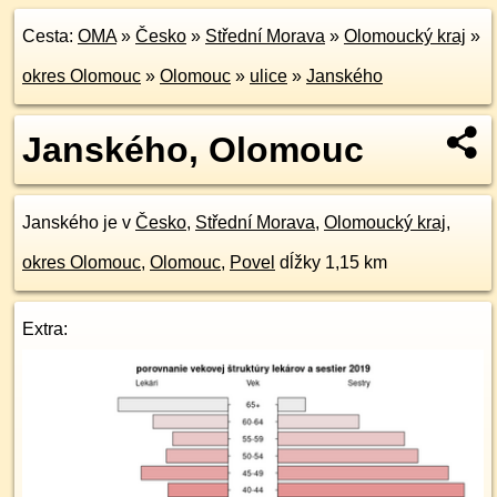
Cesta:
OMA
»
Česko
»
Střední Morava
»
Olomoucký kraj
»
okres Olomouc
»
Olomouc
»
ulice
»
Janského
Janského, Olomouc
Janského je v
Česko
,
Střední Morava
,
Olomoucký kraj
,
okres Olomouc
,
Olomouc
,
Povel
dĺžky 1,15 km
Extra: