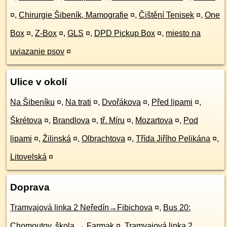
¤
,
Chirurgie Šibeník, Mamografie
¤
,
Čištění Tenisek
¤
,
One
Box
¤
,
Z-Box
¤
,
GLS
¤
,
DPD Pickup Box
¤
,
miesto na
uviazanie psov
¤
Ulice v okolí
Na Šibeníku
¤
,
Na trati
¤
,
Dvořákova
¤
,
Před lipami
¤
,
Škrétova
¤
,
Brandlova
¤
,
tř. Míru
¤
,
Mozartova
¤
,
Pod
lipami
¤
,
Žilinská
¤
,
Olbrachtova
¤
,
Třída Jiřího Pelikána
¤
,
Litovelská
¤
Doprava
Tramvajová linka 2 Neředín→Fibichova
¤
,
Bus 20:
Chomoutov, škola → Farmak
¤
,
Tramvajová linka 2