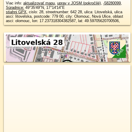
Viac info:
aktualizovať mapu
,
uprav v JOSM (pokročilé)
,
-58280099
,
Súradnice:
49°35'49"N
,
17°14'14"E
stiahni GPX
, cislo: 28, streetnumber: 642 28, ulica: Litovelská, ulica
asci: litovelska, postcode: 779 00, city: Olomouc, Nová Ulice, oblast
asci: olomouc, lon: 17.237318304382587, lat: 49.59705620700506,