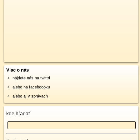
Viac o nás
nájdete nás na twittri
alebo na faceboooku
alebo aj v správach
kde hľadať