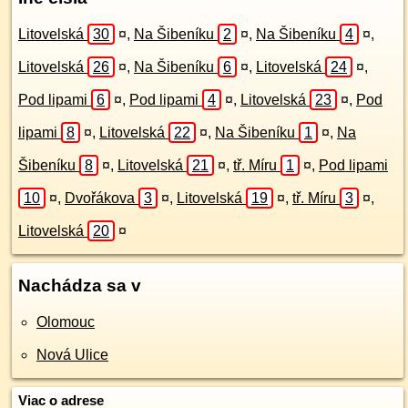
Litovelská
30
¤
,
Na Šibeníku
2
¤
,
Na Šibeníku
4
¤
,
Litovelská
26
¤
,
Na Šibeníku
6
¤
,
Litovelská
24
¤
,
Pod lipami
6
¤
,
Pod lipami
4
¤
,
Litovelská
23
¤
,
Pod
lipami
8
¤
,
Litovelská
22
¤
,
Na Šibeníku
1
¤
,
Na
Šibeníku
8
¤
,
Litovelská
21
¤
,
tř. Míru
1
¤
,
Pod lipami
10
¤
,
Dvořákova
3
¤
,
Litovelská
19
¤
,
tř. Míru
3
¤
,
Litovelská
20
¤
Nachádza sa v
Olomouc
Nová Ulice
Viac o adrese