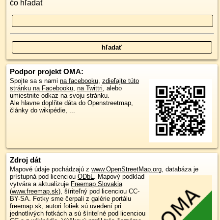
čo hľadať
Podpor projekt OMA:
Spojte sa s nami
na facebooku
,
zdieľajte túto
stránku na Facebooku
,
na Twittri
, alebo
umiestnite odkaz na svoju stránku.
Ale hlavne doplňte dáta do Openstreetmap,
články do wikipédie, ...
Zdroj dát
Mapové údaje pochádzajú z
www.OpenStreetMap.org
, databáza je
prístupná pod licenciou
ODbL
.
Mapový podklad
vytvára a aktualizuje
Freemap Slovakia
(www.freemap.sk)
, šíriteľný pod licenciou CC-
BY-SA. Fotky sme čerpali z galérie portálu
freemap.sk, autori fotiek sú uvedení pri
jednotlivých fotkách a sú šíriteľné pod licenciou