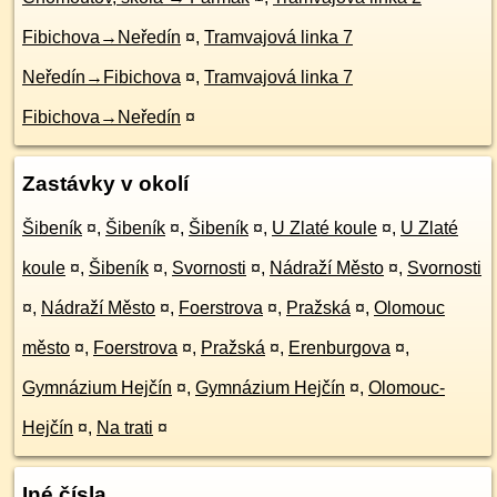
Fibichova→Neředín
¤
,
Tramvajová linka 7
Neředín→Fibichova
¤
,
Tramvajová linka 7
Fibichova→Neředín
¤
Zastávky v okolí
Šibeník
¤
,
Šibeník
¤
,
Šibeník
¤
,
U Zlaté koule
¤
,
U Zlaté
koule
¤
,
Šibeník
¤
,
Svornosti
¤
,
Nádraží Město
¤
,
Svornosti
¤
,
Nádraží Město
¤
,
Foerstrova
¤
,
Pražská
¤
,
Olomouc
město
¤
,
Foerstrova
¤
,
Pražská
¤
,
Erenburgova
¤
,
Gymnázium Hejčín
¤
,
Gymnázium Hejčín
¤
,
Olomouc-
Hejčín
¤
,
Na trati
¤
Iné čísla