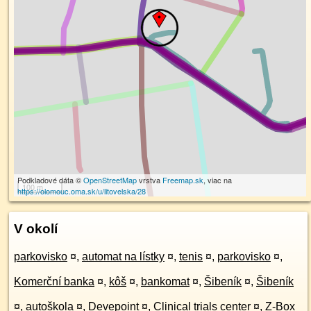
Podkladové dáta ©
OpenStreetMap
vrstva
Freemap.sk
, viac na
100 m
https://olomouc.oma.sk/u/litovelska/28
V okolí
parkovisko
¤
,
automat na lístky
¤
,
tenis
¤
,
parkovisko
¤
,
Komerční banka
¤
,
kôš
¤
,
bankomat
¤
,
Šibeník
¤
,
Šibeník
¤
,
autoškola
¤
,
Devepoint
¤
,
Clinical trials center
¤
,
Z-Box