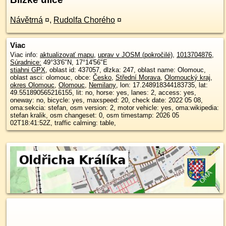
Návětrná
¤
,
Rudolfa Chorého
¤
Viac
Viac info:
aktualizovať mapu
,
uprav v JOSM (pokročilé)
,
1013704876
,
Súradnice:
49°33'6"N
,
17°14'56"E
stiahni GPX
, oblast id: 437057, dlzka: 247, oblast name: Olomouc,
oblast asci: olomouc, obce:
Česko
,
Střední Morava
,
Olomoucký kraj
,
okres Olomouc
,
Olomouc
,
Nemilany
, lon: 17.248918344183735, lat:
49.551890565216155, lit: no, horse: yes, lanes: 2, access: yes,
oneway: no, bicycle: yes, maxspeed: 20, check date: 2022 05 08,
oma:sekcia: stefan, osm version: 2, motor vehicle: yes, oma:wikipedia:
stefan kralik, osm changeset: 0, osm timestamp: 2026 05
02T18:41:52Z, traffic calming: table,