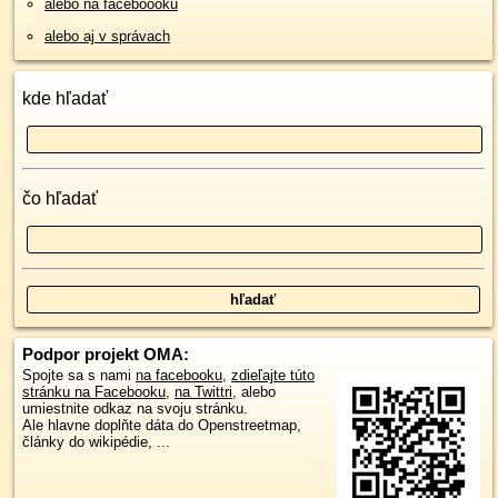
alebo na faceboooku
alebo aj v správach
kde hľadať
čo hľadať
Podpor projekt OMA:
Spojte sa s nami
na facebooku
,
zdieľajte túto
stránku na Facebooku
,
na Twittri
, alebo
umiestnite odkaz na svoju stránku.
Ale hlavne doplňte dáta do Openstreetmap,
články do wikipédie, ...