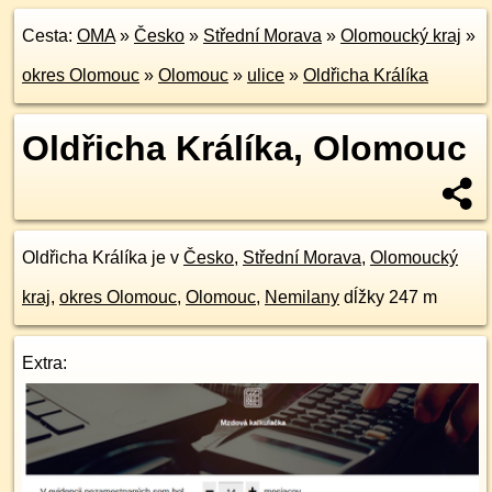
Cesta:
OMA
»
Česko
»
Střední Morava
»
Olomoucký kraj
»
okres Olomouc
»
Olomouc
»
ulice
»
Oldřicha Králíka
Oldřicha Králíka, Olomouc
Oldřicha Králíka je v
Česko
,
Střední Morava
,
Olomoucký
kraj
,
okres Olomouc
,
Olomouc
,
Nemilany
dĺžky 247 m
Extra: