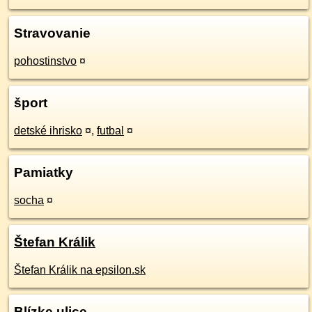
Stravovanie
pohostinstvo
¤
šport
detské ihrisko
¤
,
futbal
¤
Pamiatky
socha
¤
Štefan Králik
Štefan Králik na epsilon.sk
Blízke ulice