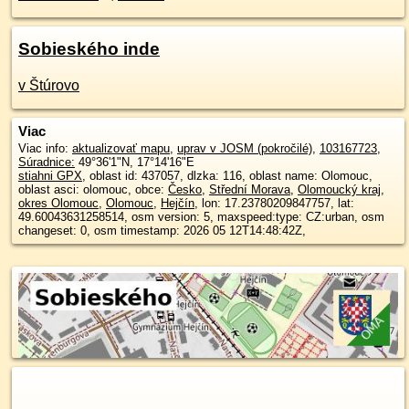
Sobieského inde
v Štúrovo
Viac
Viac info:
aktualizovať mapu
,
uprav v JOSM (pokročilé)
,
103167723
,
Súradnice:
49°36'1"N
,
17°14'16"E
stiahni GPX
, oblast id: 437057, dlzka: 116, oblast name: Olomouc,
oblast asci: olomouc, obce:
Česko
,
Střední Morava
,
Olomoucký kraj
,
okres Olomouc
,
Olomouc
,
Hejčín
, lon: 17.23780209847757, lat:
49.60043631258514, osm version: 5, maxspeed:type: CZ:urban, osm
changeset: 0, osm timestamp: 2026 05 12T14:48:42Z,