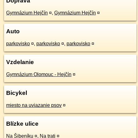
Doprava
Gymnázium Hejčín
¤
,
Gymnázium Hejčín
¤
Auto
parkovisko
¤
,
parkovisko
¤
,
parkovisko
¤
Vzdelanie
Gymnázium Olomouc - Hejčín
¤
Bicykel
miesto na uviazanie psov
¤
Blízke ulice
Na Šibeníku
¤
,
Na trati
¤