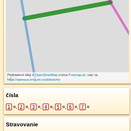
Podkladové dáta ©
OpenStreetMap
vrstva
Freemap.sk
, viac na
30 m
https://olomouc.oma.sk/u/sobieskeho
čísla
1
¤
,
2
¤
,
3
¤
,
4
¤
,
5
¤
,
6
¤
,
7
¤
Stravovanie