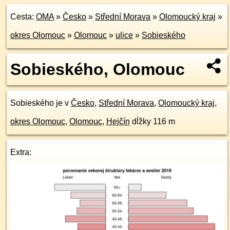
Cesta:
OMA
»
Česko
»
Střední Morava
»
Olomoucký kraj
»
okres Olomouc
»
Olomouc
»
ulice
»
Sobieského
Sobieského, Olomouc
Sobieského je v
Česko
,
Střední Morava
,
Olomoucký kraj
,
okres Olomouc
,
Olomouc
,
Hejčín
dĺžky 116 m
Extra: