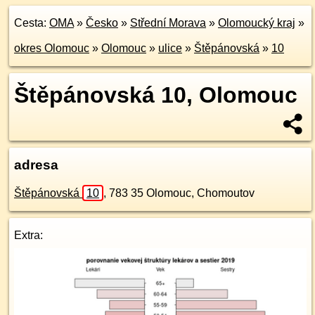
Cesta:
OMA
»
Česko
»
Střední Morava
»
Olomoucký kraj
»
okres Olomouc
»
Olomouc
»
ulice
»
Štěpánovská
»
10
Štěpánovská 10, Olomouc
adresa
Štěpánovská
10
,
783 35
Olomouc, Chomoutov
Extra: