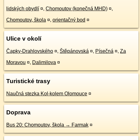
lidských obydlí
¤
,
Chomoutov (konečná MHD)
¤
,
Chomoutov, škola
¤
,
orientačný bod
¤
Ulice v okolí
Čapky-Drahlovského
¤
,
Štěpánovská
¤
,
Písečná
¤
,
Za
Moravou
¤
,
Dalimilova
¤
Turistické trasy
Naučná stezka Kol-kolem Olomouce
¤
Doprava
Bus 20: Chomoutov, škola → Farmak
¤