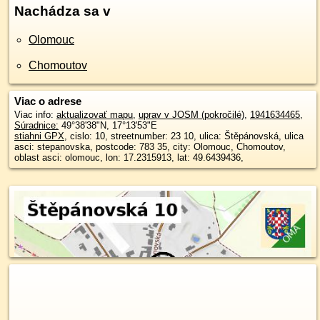
Nachádza sa v
Olomouc
Chomoutov
Viac o adrese
Viac info:
aktualizovať mapu
,
uprav v JOSM (pokročilé)
,
1941634465
,
Súradnice:
49°38'38"N
,
17°13'53"E
stiahni GPX
, cislo: 10, streetnumber: 23 10, ulica: Štěpánovská, ulica
asci: stepanovska, postcode: 783 35, city: Olomouc, Chomoutov,
oblast asci: olomouc, lon: 17.2315913, lat: 49.6439436,