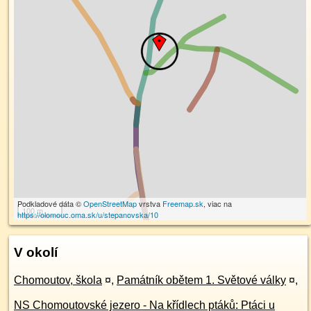
Podkladové dáta ©
OpenStreetMap
vrstva
Freemap.sk
, viac na
100 m
https://olomouc.oma.sk/u/stepanovska/10
V okolí
Chomoutov, škola
¤
,
Památník obětem 1. Světové války
¤
,
NS Chomoutovské jezero - Na křídlech ptáků: Ptáci u