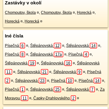
Zastávky v okolí
Chomoutov, škola
¤
,
Chomoutov, škola
¤
,
Horecká
¤
,
Horecká
¤
,
Horecká
¤
Iné čísla
Písečná
6
¤
,
Štěpánovská
12
¤
,
Štěpánovská
14
¤
,
Písečná
8
¤
,
Štěpánovská
17a
¤
,
Písečná
4
¤
,
Štěpánovská
19
¤
,
Štěpánovská
16
¤
,
Štěpánovská
11
¤
,
Štěpánovská
21
¤
,
Štěpánovská
9
¤
,
Písečná
2
¤
,
Štěpánovská
23
¤
,
Písečná
10
¤
,
Písečná
14
¤
,
Písečná
1
¤
,
Štěpánovská
25
¤
,
Štěpánovská
7
¤
,
Za
Moravou
11
¤
,
Čapky-Drahlovského
2
¤