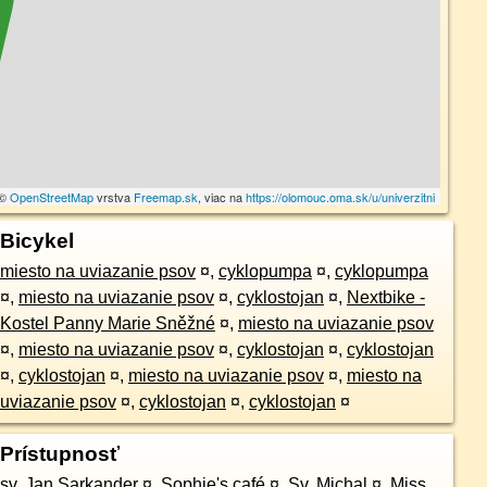
 ©
OpenStreetMap
vrstva
Freemap.sk
, viac na
https://olomouc.oma.sk/u/univerzitni
Bicykel
miesto na uviazanie psov
¤
,
cyklopumpa
¤
,
cyklopumpa
¤
,
miesto na uviazanie psov
¤
,
cyklostojan
¤
,
Nextbike -
Kostel Panny Marie Sněžné
¤
,
miesto na uviazanie psov
¤
,
miesto na uviazanie psov
¤
,
cyklostojan
¤
,
cyklostojan
¤
,
cyklostojan
¤
,
miesto na uviazanie psov
¤
,
miesto na
uviazanie psov
¤
,
cyklostojan
¤
,
cyklostojan
¤
Prístupnosť
sv. Jan Sarkander
¤
,
Sophie's café
¤
,
Sv. Michal
¤
,
Miss