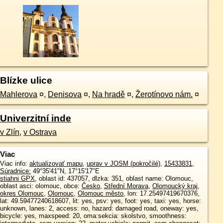
Blízke ulice
Mahlerova
¤
,
Denisova
¤
,
Na hradě
¤
,
Žerotínovo nám.
¤
Univerzitní inde
v Zlín
,
v Ostrava
Viac
Viac info:
aktualizovať mapu
,
uprav v JOSM (pokročilé)
,
15433831
,
Súradnice:
49°35'41"N
,
17°15'17"E
stiahni GPX
, oblast id: 437057, dlzka: 351, oblast name: Olomouc,
oblast asci: olomouc, obce:
Česko
,
Střední Morava
,
Olomoucký kraj
,
okres Olomouc
,
Olomouc
,
Olomouc město
, lon: 17.25497419670376,
lat: 49.59477240618607, lit: yes, psv: yes, foot: yes, taxi: yes, horse:
unknown, lanes: 2, access: no, hazard: damaged road, oneway: yes,
bicycle: yes, maxspeed: 20, oma:sekcia: skolstvo, smoothness: