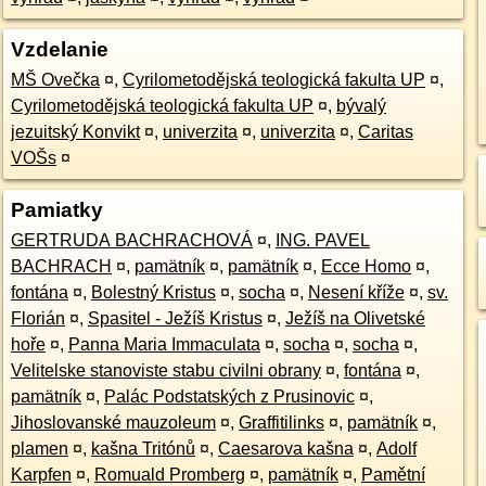
Vzdelanie
MŠ Ovečka
¤
,
Cyrilometodějská teologická fakulta UP
¤
,
Cyrilometodějská teologická fakulta UP
¤
,
bývalý
jezuitský Konvikt
¤
,
univerzita
¤
,
univerzita
¤
,
Caritas
VOŠs
¤
Pamiatky
GERTRUDA BACHRACHOVÁ
¤
,
ING. PAVEL
BACHRACH
¤
,
pamätník
¤
,
pamätník
¤
,
Ecce Homo
¤
,
fontána
¤
,
Bolestný Kristus
¤
,
socha
¤
,
Nesení kříže
¤
,
sv.
Florián
¤
,
Spasitel - Ježíš Kristus
¤
,
Ježíš na Olivetské
hoře
¤
,
Panna Maria Immaculata
¤
,
socha
¤
,
socha
¤
,
Velitelske stanoviste stabu civilni obrany
¤
,
fontána
¤
,
pamätník
¤
,
Palác Podstatských z Prusinovic
¤
,
Jihoslovanské mauzoleum
¤
,
Graffitilinks
¤
,
pamätník
¤
,
plamen
¤
,
kašna Tritónů
¤
,
Caesarova kašna
¤
,
Adolf
Karpfen
¤
,
Romuald Promberg
¤
,
pamätník
¤
,
Pamětní