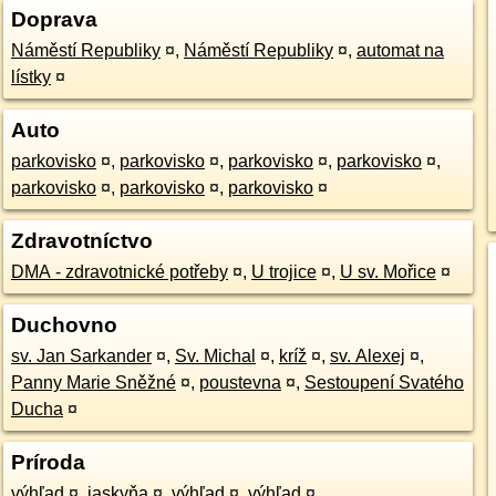
Doprava
Náměstí Republiky
¤
,
Náměstí Republiky
¤
,
automat na
lístky
¤
Auto
parkovisko
¤
,
parkovisko
¤
,
parkovisko
¤
,
parkovisko
¤
,
parkovisko
¤
,
parkovisko
¤
,
parkovisko
¤
Zdravotníctvo
DMA - zdravotnické potřeby
¤
,
U trojice
¤
,
U sv. Mořice
¤
Duchovno
sv. Jan Sarkander
¤
,
Sv. Michal
¤
,
kríž
¤
,
sv. Alexej
¤
,
Panny Marie Sněžné
¤
,
poustevna
¤
,
Sestoupení Svatého
Ducha
¤
Príroda
výhľad
¤
,
jaskyňa
¤
,
výhľad
¤
,
výhľad
¤