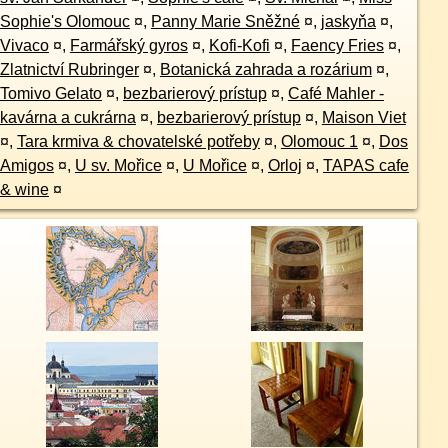
Sophie's Olomouc
¤
,
Panny Marie Sněžné
¤
,
jaskyňa
¤
,
Vivaco
¤
,
Farmářský gyros
¤
,
Kofi-Kofi
¤
,
Faency Fries
¤
,
Zlatnictví Rubringer
¤
,
Botanická zahrada a rozárium
¤
,
Tomivo Gelato
¤
,
bezbarierový prístup
¤
,
Café Mahler -
kavárna a cukrárna
¤
,
bezbarierový prístup
¤
,
Maison Viet
¤
,
Tara krmiva & chovatelské potřeby
¤
,
Olomouc 1
¤
,
Dos
Amigos
¤
,
U sv. Mořice
¤
,
U Mořice
¤
,
Orloj
¤
,
TAPAS cafe
& wine
¤