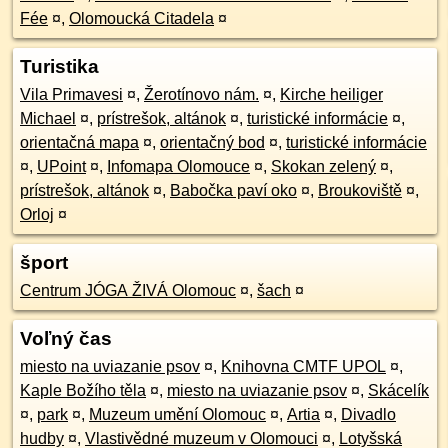
Fée
¤
,
Olomoucká Citadela
¤
Turistika
Vila Primavesi
¤
,
Žerotínovo nám.
¤
,
Kirche heiliger
Michael
¤
,
prístrešok, altánok
¤
,
turistické informácie
¤
,
orientačná mapa
¤
,
orientačný bod
¤
,
turistické informácie
¤
,
UPoint
¤
,
Infomapa Olomouce
¤
,
Skokan zelený
¤
,
prístrešok, altánok
¤
,
Babočka paví oko
¤
,
Broukoviště
¤
,
Orloj
¤
šport
Centrum JÓGA ŽIVÁ Olomouc
¤
,
šach
¤
Voľný čas
miesto na uviazanie psov
¤
,
Knihovna CMTF UPOL
¤
,
Kaple Božího těla
¤
,
miesto na uviazanie psov
¤
,
Skácelík
¤
,
park
¤
,
Muzeum umění Olomouc
¤
,
Artia
¤
,
Divadlo
hudby
¤
,
Vlastivědné muzeum v Olomouci
¤
,
Lotyšská