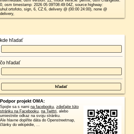
intermediate, osm version: 22, motor vehicle: permit, osm changeset:
0, osm timestamp: 2026 05 09T08:49:04Z, source:highway:
uhul:ortofoto, sign, 6, CZ:6, delivery @ (00:00 24:00), none @
delivery,
kde hľadať
čo hľadať
Podpor projekt OMA:
Spojte sa s nami
na facebooku
,
zdieľajte túto
stránku na Facebooku
,
na Twittri
, alebo
umiestnite odkaz na svoju stránku.
Ale hlavne doplňte dáta do Openstreetmap,
články do wikipédie, ...