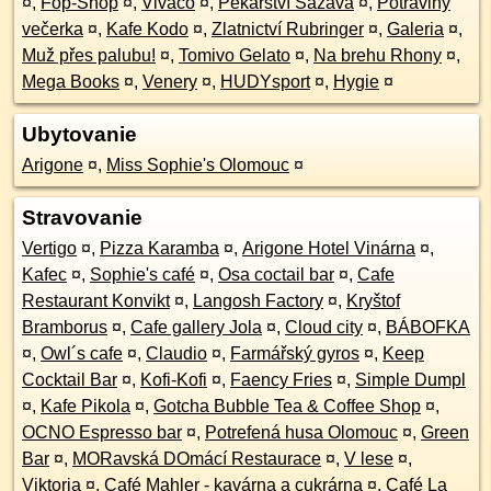
¤
,
Fop-Shop
¤
,
Vivaco
¤
,
Pekařství Sázava
¤
,
Potraviny
večerka
¤
,
Kafe Kodo
¤
,
Zlatnictví Rubringer
¤
,
Galeria
¤
,
Muž přes palubu!
¤
,
Tomivo Gelato
¤
,
Na brehu Rhony
¤
,
Mega Books
¤
,
Venery
¤
,
HUDYsport
¤
,
Hygie
¤
Ubytovanie
Arigone
¤
,
Miss Sophie's Olomouc
¤
Stravovanie
Vertigo
¤
,
Pizza Karamba
¤
,
Arigone Hotel Vinárna
¤
,
Kafec
¤
,
Sophie's café
¤
,
Osa coctail bar
¤
,
Cafe
Restaurant Konvikt
¤
,
Langosh Factory
¤
,
Kryštof
Bramborus
¤
,
Cafe gallery Jola
¤
,
Cloud city
¤
,
BÁBOFKA
¤
,
Owl´s cafe
¤
,
Claudio
¤
,
Farmářský gyros
¤
,
Keep
Cocktail Bar
¤
,
Kofi-Kofi
¤
,
Faency Fries
¤
,
Simple Dumpl
¤
,
Kafe Pikola
¤
,
Gotcha Bubble Tea & Coffee Shop
¤
,
OCNO Espresso bar
¤
,
Potrefená husa Olomouc
¤
,
Green
Bar
¤
,
MORavská DOmácí Restaurace
¤
,
V lese
¤
,
Viktoria
¤
,
Café Mahler - kavárna a cukrárna
¤
,
Café La