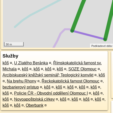
30 m
Podkladové dáta
Služby
kôš
¤
,
U Zlatého Beránka
¤
,
Římskokatolická farnost sv.
Michala
¤
,
kôš
¤
,
kôš
¤
,
kôš
¤
,
kôš
¤
,
SOZE Olomouc
¤
,
Arcibiskupský kněžský seminář; Teologický konvikt
¤
,
kôš
¤
,
Na brehu Rhony
¤
,
Řeckokatolická farnost Olomouc
¤
,
bezbarierový prístup
¤
,
kôš
¤
,
kôš
¤
,
kôš
¤
,
kôš
¤
,
kôš
¤
,
kôš
¤
,
Policie ČR - Obvodní oddělení Olomouc I
¤
,
kôš
¤
,
kôš
¤
,
Novoapoštolská církev
¤
,
kôš
¤
,
kôš
¤
,
kôš
¤
,
kôš
¤
,
kôš
¤
,
kôš
¤
,
Oberbank
¤