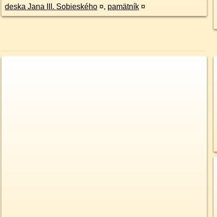
deska Jana III. Sobieského
¤
,
pamätník
¤