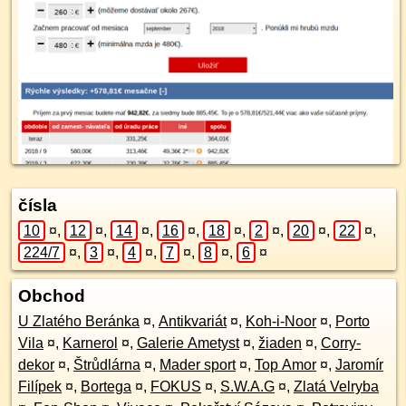
čísla
10
¤
,
12
¤
,
14
¤
,
16
¤
,
18
¤
,
2
¤
,
20
¤
,
22
¤
,
224/7
¤
,
3
¤
,
4
¤
,
7
¤
,
8
¤
,
6
¤
Obchod
U Zlatého Beránka
¤
,
Antikvariát
¤
,
Koh-i-Noor
¤
,
Porto
Vila
¤
,
Karnerol
¤
,
Galerie Ametyst
¤
,
žiaden
¤
,
Corry-
dekor
¤
,
Štrůdlárna
¤
,
Mader sport
¤
,
Top Amor
¤
,
Jaromír
Filípek
¤
,
Bortega
¤
,
FOKUS
¤
,
S.W.A.G
¤
,
Zlatá Velryba