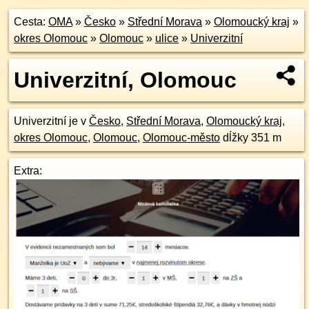
Cesta:
OMA
»
Česko
»
Střední Morava
»
Olomoucký kraj
»
okres Olomouc
»
Olomouc
»
ulice
»
Univerzitní
Univerzitní, Olomouc
Univerzitní je v
Česko
,
Střední Morava
,
Olomoucký kraj
,
okres Olomouc
,
Olomouc
,
Olomouc-město
dĺžky 351 m
Extra: