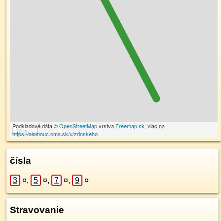
Podkladové dáta ©
OpenStreetMap
vrstva
Freemap.sk
, viac na
10 m
https://olomouc.oma.sk/u/zrinskeho
čísla
3
¤
,
5
¤
,
7
¤
,
9
¤
Stravovanie