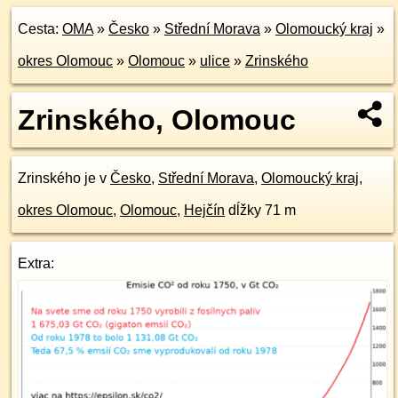
Cesta:
OMA
»
Česko
»
Střední Morava
»
Olomoucký kraj
»
okres Olomouc
»
Olomouc
»
ulice
»
Zrinského
Zrinského, Olomouc
Zrinského je v
Česko
,
Střední Morava
,
Olomoucký kraj
,
okres Olomouc
,
Olomouc
,
Hejčín
dĺžky 71 m
Extra: