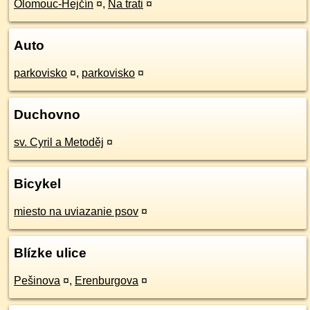
Olomouc-Hejčín
¤
,
Na trati
¤
Auto
parkovisko
¤
,
parkovisko
¤
Duchovno
sv. Cyril a Metoděj
¤
Bicykel
miesto na uviazanie psov
¤
Blízke ulice
Pešinova
¤
,
Erenburgova
¤