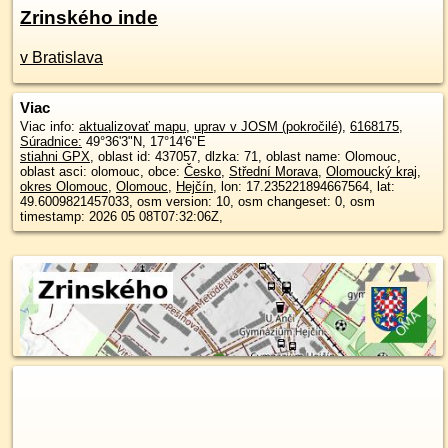
Zrinského inde
v Bratislava
Viac
Viac info:
aktualizovať mapu
,
uprav v JOSM (pokročilé)
,
6168175
,
Súradnice:
49°36'3"N
,
17°14'6"E
stiahni GPX
, oblast id: 437057, dlzka: 71, oblast name: Olomouc,
oblast asci: olomouc, obce:
Česko
,
Střední Morava
,
Olomoucký kraj
,
okres Olomouc
,
Olomouc
,
Hejčín
, lon: 17.235221894667564, lat:
49.6009821457033, osm version: 10, osm changeset: 0, osm
timestamp: 2026 05 08T07:32:06Z,