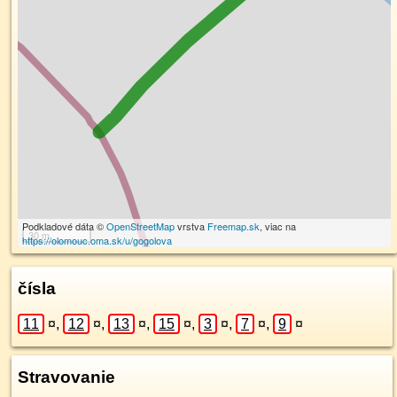
Podkladové dáta ©
OpenStreetMap
vrstva
Freemap.sk
, viac na
30 m
https://olomouc.oma.sk/u/gogolova
čísla
11
¤
,
12
¤
,
13
¤
,
15
¤
,
3
¤
,
7
¤
,
9
¤
Stravovanie