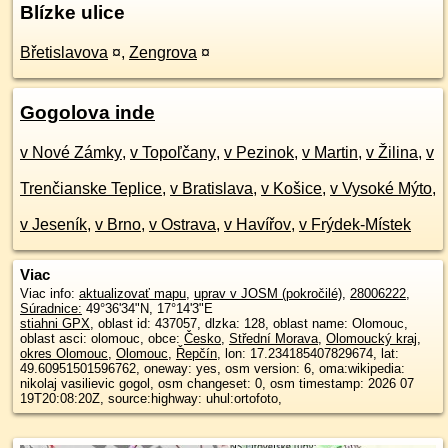
Blízke ulice
Břetislavova
¤
,
Zengrova
¤
Gogolova inde
v Nové Zámky
,
v Topoľčany
,
v Pezinok
,
v Martin
,
v Žilina
,
v
Trenčianske Teplice
,
v Bratislava
,
v Košice
,
v Vysoké Mýto
,
v Jeseník
,
v Brno
,
v Ostrava
,
v Havířov
,
v Frýdek-Místek
Viac
Viac info:
aktualizovať mapu
,
uprav v JOSM (pokročilé)
,
28006222
,
Súradnice:
49°36'34"N
,
17°14'3"E
stiahni GPX
, oblast id: 437057, dlzka: 128, oblast name: Olomouc,
oblast asci: olomouc, obce:
Česko
,
Střední Morava
,
Olomoucký kraj
,
okres Olomouc
,
Olomouc
,
Řepčín
, lon: 17.234185407829674, lat:
49.60951501596762, oneway: yes, osm version: 6, oma:wikipedia:
nikolaj vasilievic gogol, osm changeset: 0, osm timestamp: 2026 07
19T20:08:20Z, source:highway: uhul:ortofoto,