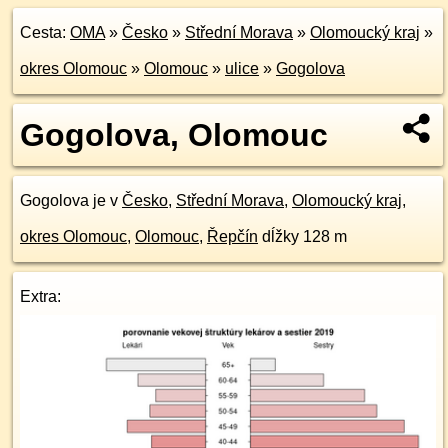
Cesta:
OMA
»
Česko
»
Střední Morava
»
Olomoucký kraj
»
okres Olomouc
»
Olomouc
»
ulice
»
Gogolova
Gogolova, Olomouc
Gogolova je v
Česko
,
Střední Morava
,
Olomoucký kraj
,
okres Olomouc
,
Olomouc
,
Řepčín
dĺžky 128 m
Extra: