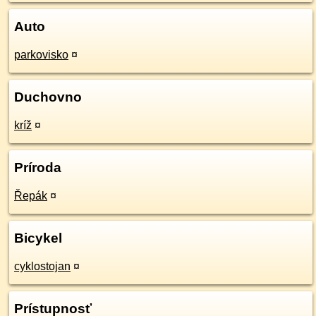
Auto
parkovisko
¤
Duchovno
kríž
¤
Príroda
Řepák
¤
Bicykel
cyklostojan
¤
Prístupnosť