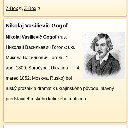
Z-Box
¤
,
Z-Box
¤
Nikolaj Vasilievič Gogoľ
Nikolaj Vasilievič Gogoľ
(rus.
Николай Васильевич Гоголь
; ukr.
Микола Васильович Гоголь
; * 1.
apríl 1809, Soročynci, Ukrajina – † 4.
marec 1852, Moskva, Rusko) bol
ruský prozaik a dramatik ukrajinského pôvodu, hlavný
predstaviteľ ruského kritického realizmu.