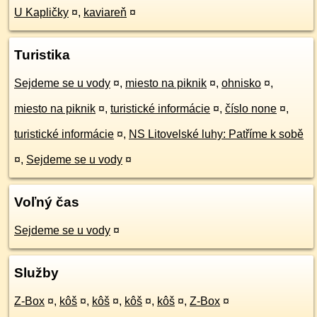
U Kapličky
¤
,
kaviareň
¤
Turistika
Sejdeme se u vody
¤
,
miesto na piknik
¤
,
ohnisko
¤
,
miesto na piknik
¤
,
turistické informácie
¤
,
číslo none
¤
,
turistické informácie
¤
,
NS Litovelské luhy: Patříme k sobě
¤
,
Sejdeme se u vody
¤
Voľný čas
Sejdeme se u vody
¤
Služby
Z-Box
¤
,
kôš
¤
,
kôš
¤
,
kôš
¤
,
kôš
¤
,
Z-Box
¤