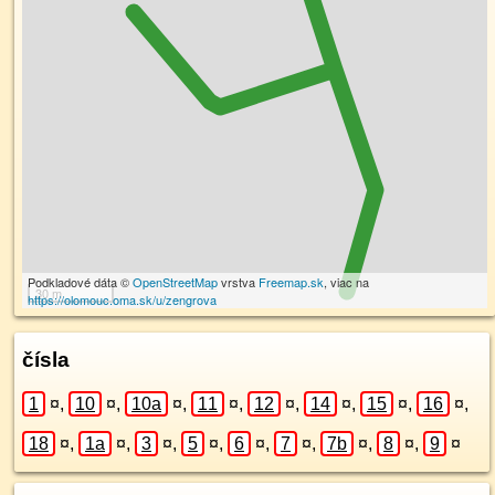
Podkladové dáta ©
OpenStreetMap
vrstva
Freemap.sk
, viac na
30 m
https://olomouc.oma.sk/u/zengrova
čísla
1
¤
,
10
¤
,
10a
¤
,
11
¤
,
12
¤
,
14
¤
,
15
¤
,
16
¤
,
18
¤
,
1a
¤
,
3
¤
,
5
¤
,
6
¤
,
7
¤
,
7b
¤
,
8
¤
,
9
¤