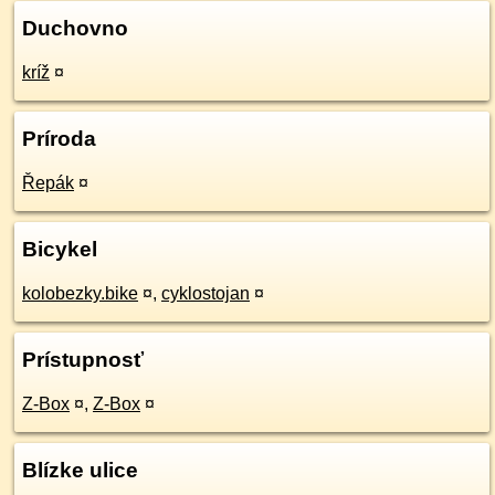
Duchovno
kríž
¤
Príroda
Řepák
¤
Bicykel
kolobezky.bike
¤
,
cyklostojan
¤
Prístupnosť
Z-Box
¤
,
Z-Box
¤
Blízke ulice