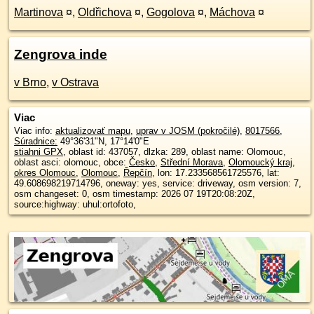
Martinova
¤
,
Oldřichova
¤
,
Gogolova
¤
,
Máchova
¤
Zengrova inde
v Brno
,
v Ostrava
Viac
Viac info:
aktualizovať mapu
,
uprav v JOSM (pokročilé)
,
8017566
,
Súradnice:
49°36'31"N
,
17°14'0"E
stiahni GPX
, oblast id: 437057, dlzka: 289, oblast name: Olomouc,
oblast asci: olomouc, obce:
Česko
,
Střední Morava
,
Olomoucký kraj
,
okres Olomouc
,
Olomouc
,
Řepčín
, lon: 17.233568561725576, lat:
49.608698219714796, oneway: yes, service: driveway, osm version: 7,
osm changeset: 0, osm timestamp: 2026 07 19T20:08:20Z,
source:highway: uhul:ortofoto,